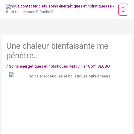
Aller
Men
au
Reiki Usui Karuna® Rucha®
princ
contenu
Une chaleur bienfaisante me
pénètre…
/
Soins énergétiques et holistiques Reiki
/ Par
Coffi SEGBO