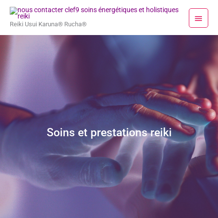
Aller
Menu
au
princi
Reiki Usui Karuna® Rucha®
contenu
Soins et prestations reiki