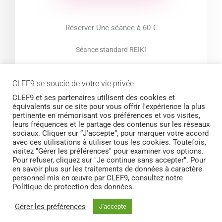
Réserver Une séance à 60 €
Séance standard REIKI
Ecoute active
Re-harmonisation énergétique
CLEF9 se soucie de votre vie privée
CLEF9 et ses partenaires utilisent des cookies et
équivalents sur ce site pour vous offrir l'expérience la plus
pertinente en mémorisant vos préférences et vos visites,
leurs fréquences et le partage des contenus sur les réseaux
Je réserve une séance
sociaux. Cliquer sur “J'accepte”, pour marquer votre accord
avec ces utilisations à utiliser tous les cookies. Toutefois,
visitez "Gérer les préférences" pour examiner vos options.
Pour refuser, cliquez sur "Je continue sans accepter". Pour
en savoir plus sur les traitements de données à caractère
personnel mis en œuvre par CLEF9, consultez notre
Politique de protection des données.
Copyright © 2026
Soins énergétiques et holistiques Reiki
|
Credits
Gérer les préférences
J'accepte
Edition-Design par KRYPTSYS