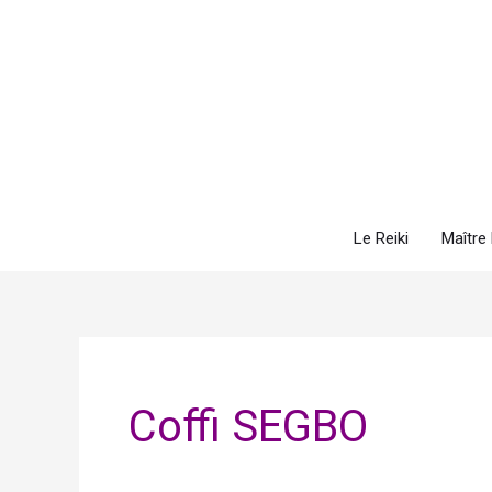
Aller
au
contenu
Le Reiki
Maître 
Coffi SEGBO