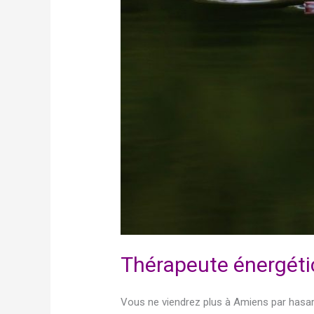
Thérapeute énergéti
Vous ne viendrez plus à Amiens par hasar