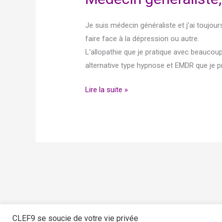
généraliste,
me
Je suis médecin généraliste et j’ai toujou
voilà
faire face à la dépression ou autre.
initiée
L’allopathie que je pratique avec beauco
au
alternative type hypnose et EMDR que je 
1er
degré…
Lire la suite »
CLEF9 se soucie de votre vie privée