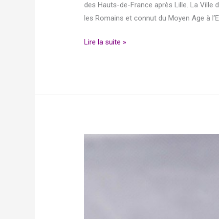
des Hauts-de-France après Lille. La Ville 
les Romains et connut du Moyen Age à l’E
Lire la suite »
J’apprécie
les
répercussions
sur
mon
sommeil…