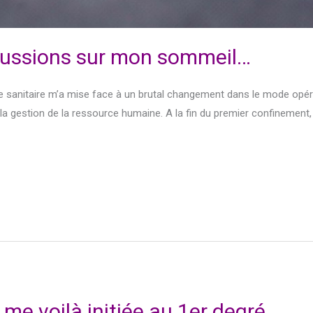
rcussions sur mon sommeil…
rise sanitaire m’a mise face à un brutal changement dans le mode opérat
a gestion de la ressource humaine. A la fin du premier confinement, j
 me voilà initiée au 1er degré…