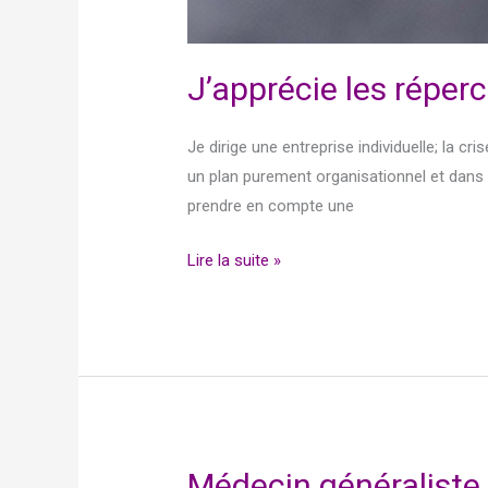
J’apprécie les répe
Je dirige une entreprise individuelle; la c
un plan purement organisationnel et dans l
prendre en compte une
Lire la suite »
Médecin généraliste,
Médecin